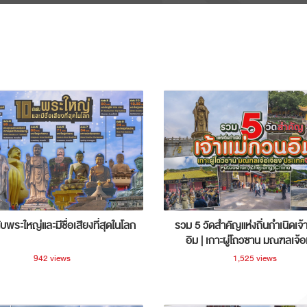
ับพระใหญ่และมีชื่อเสียงที่สุดในโลก
รวม 5 วัดสำคัญแห่งถิ่นกำเนิดเจ้
อิม | เกาะผู่โถวซาน มณฑลเจ้อ
ประเทศจีน
942 views
1,525 views