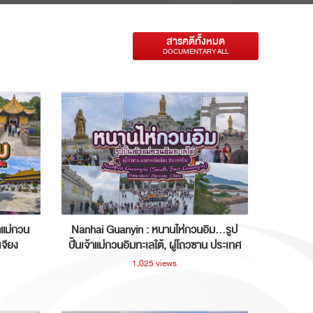
สารคดีทั้งหมด
DOCUMENTARY ALL
าแม่กวน
Nanhai Guanyin : หนานไห่กวนอิม...รูป
เจียง
ปั้นเจ้าแม่กวนอิมทะเลใต้, ผู่โถวซาน ประเทศ
จีน
1,025 views