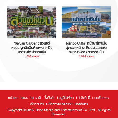
Yuyuan Garden : สวนอวี้
Tojinbo Cliffs | หน้าผาโทจินโบ
หยวน จุดเช็กอินห้ามพลาดเมื่อ
สุดยอดหน้าผาหินบะซอลต์แห่ง
มาเซี่ยงไฮ้ ประเทศจีน
จังหวัดฟุกุอิ ประเทศญี่ปุ่น
1,308 views
1,024 views
หน้าแรก
เพลง
สารคดี
ซื้อสินค้า
สตูดิโอให้เช่า
ค่าลิขสิทธิ์
รายชื่อเพลง
เกี่ยวกับเรา
ข่าวสารและกิจกรรม
ติดต่อเรา
Copyright ® 2016, Rose Media and Entertainment Co., Ltd., All rights
Reserved.