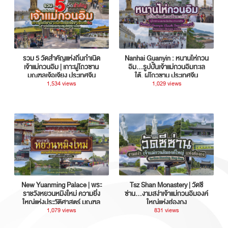
รวม 5 วัดสำคัญแห่งถิ่นกำเนิด
Nanhai Guanyin : หนานไห่กวน
เจ้าแม่กวนอิม | เกาะผู่โถวซาน
อิม...รูปปั้นเจ้าแม่กวนอิมทะเล
มณฑลเจ้อเจียง ประเทศจีน
ใต้, ผู่โถวซาน ประเทศจีน
1,534 views
1,029 views
New Yuanming Palace | พระ
Tsz Shan Monastery | วัดซี
ราชวังหยวนหมิงใหม่ ความยิ่ง
ซ่าน…งามสง่าเจ้าแม่กวนอิมองค์
ใหญ่แห่งประวัติศาสตร์ มณฑล
ใหญ่แห่งฮ่องกง
กวางตุ้ง ประเทศจีน
1,079 views
831 views