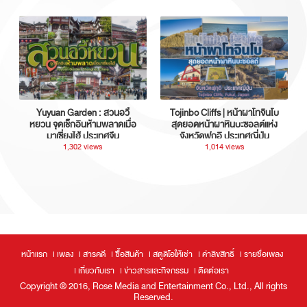
Yuyuan Garden : สวนอวี้
Tojinbo Cliffs | หน้าผาโทจินโบ
หยวน จุดเช็กอินห้ามพลาดเมื่อ
สุดยอดหน้าผาหินบะซอลต์แห่ง
มาเซี่ยงไฮ้ ประเทศจีน
จังหวัดฟุกุอิ ประเทศญี่ปุ่น
1,302 views
1,014 views
หน้าแรก
เพลง
สารคดี
ซื้อสินค้า
สตูดิโอให้เช่า
ค่าลิขสิทธิ์
รายชื่อเพลง
เกี่ยวกับเรา
ข่าวสารและกิจกรรม
ติดต่อเรา
Copyright ® 2016, Rose Media and Entertainment Co., Ltd., All rights
Reserved.