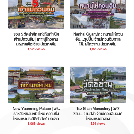
รวม 5 วัดสำคัญแห่งถิ่นกำเนิด
Nanhai Guanyin : หนานไห่กวน
เจ้าแม่กวนอิม | เกาะผู่โถวซาน
อิม...รูปปั้นเจ้าแม่กวนอิมทะเล
มณฑลเจ้อเจียง ประเทศจีน
ใต้, ผู่โถวซาน ประเทศจีน
1,525 views
1,025 views
New Yuanming Palace | พระ
Tsz Shan Monastery | วัดซี
ราชวังหยวนหมิงใหม่ ความยิ่ง
ซ่าน…งามสง่าเจ้าแม่กวนอิมองค์
ใหญ่แห่งประวัติศาสตร์ มณฑล
ใหญ่แห่งฮ่องกง
กวางตุ้ง ประเทศจีน
1,068 views
824 views