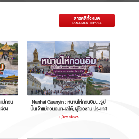
สารคดีทั้งหมด
DOCUMENTARY ALL
าแม่กวน
Nanhai Guanyin : หนานไห่กวนอิม...รูป
เจียง
ปั้นเจ้าแม่กวนอิมทะเลใต้, ผู่โถวซาน ประเทศ
จีน
1,025 views