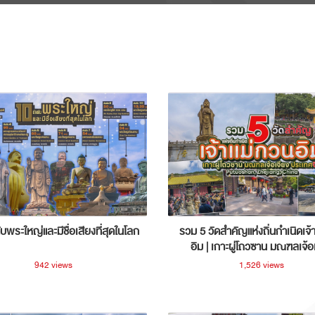
ับพระใหญ่และมีชื่อเสียงที่สุดในโลก
รวม 5 วัดสำคัญแห่งถิ่นกำเนิดเจ้
อิม | เกาะผู่โถวซาน มณฑลเจ้อ
ประเทศจีน
942 views
1,526 views