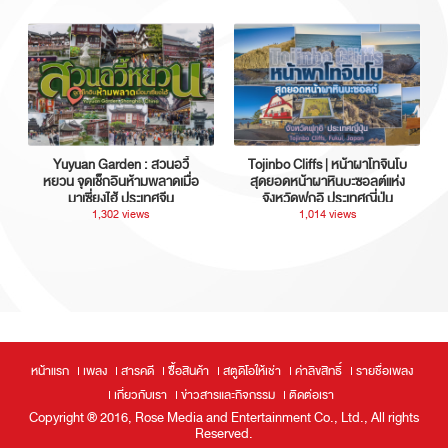
Yuyuan Garden : สวนอวี้
Tojinbo Cliffs | หน้าผาโทจินโบ
หยวน จุดเช็กอินห้ามพลาดเมื่อ
สุดยอดหน้าผาหินบะซอลต์แห่ง
มาเซี่ยงไฮ้ ประเทศจีน
จังหวัดฟุกุอิ ประเทศญี่ปุ่น
1,302 views
1,014 views
หน้าแรก
เพลง
สารคดี
ซื้อสินค้า
สตูดิโอให้เช่า
ค่าลิขสิทธิ์
รายชื่อเพลง
เกี่ยวกับเรา
ข่าวสารและกิจกรรม
ติดต่อเรา
Copyright ® 2016, Rose Media and Entertainment Co., Ltd., All rights
Reserved.