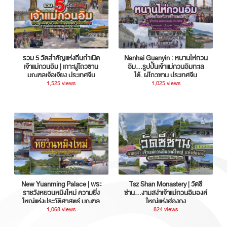
รวม 5 วัดสำคัญแห่งถิ่นกำเนิด
Nanhai Guanyin : หนานไห่กวน
เจ้าแม่กวนอิม | เกาะผู่โถวซาน
อิม...รูปปั้นเจ้าแม่กวนอิมทะเล
มณฑลเจ้อเจียง ประเทศจีน
ใต้, ผู่โถวซาน ประเทศจีน
1,525 views
1,025 views
New Yuanming Palace | พระ
Tsz Shan Monastery | วัดซี
ราชวังหยวนหมิงใหม่ ความยิ่ง
ซ่าน…งามสง่าเจ้าแม่กวนอิมองค์
ใหญ่แห่งประวัติศาสตร์ มณฑล
ใหญ่แห่งฮ่องกง
กวางตุ้ง ประเทศจีน
1,068 views
824 views