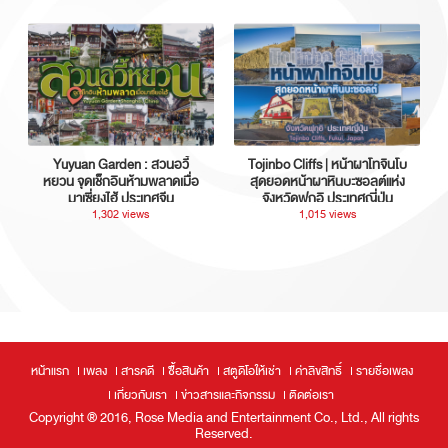
Yuyuan Garden : สวนอวี้
Tojinbo Cliffs | หน้าผาโทจินโบ
หยวน จุดเช็กอินห้ามพลาดเมื่อ
สุดยอดหน้าผาหินบะซอลต์แห่ง
มาเซี่ยงไฮ้ ประเทศจีน
จังหวัดฟุกุอิ ประเทศญี่ปุ่น
1,302 views
1,015 views
หน้าแรก
เพลง
สารคดี
ซื้อสินค้า
สตูดิโอให้เช่า
ค่าลิขสิทธิ์
รายชื่อเพลง
เกี่ยวกับเรา
ข่าวสารและกิจกรรม
ติดต่อเรา
Copyright ® 2016, Rose Media and Entertainment Co., Ltd., All rights
Reserved.