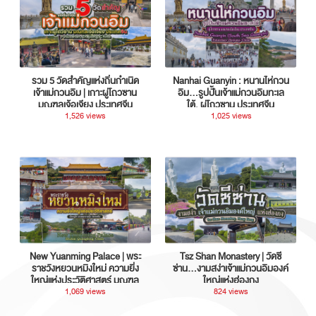
รวม 5 วัดสำคัญแห่งถิ่นกำเนิด
Nanhai Guanyin : หนานไห่กวน
เจ้าแม่กวนอิม | เกาะผู่โถวซาน
อิม...รูปปั้นเจ้าแม่กวนอิมทะเล
มณฑลเจ้อเจียง ประเทศจีน
ใต้, ผู่โถวซาน ประเทศจีน
1,526 views
1,025 views
New Yuanming Palace | พระ
Tsz Shan Monastery | วัดซี
ราชวังหยวนหมิงใหม่ ความยิ่ง
ซ่าน…งามสง่าเจ้าแม่กวนอิมองค์
ใหญ่แห่งประวัติศาสตร์ มณฑล
ใหญ่แห่งฮ่องกง
กวางตุ้ง ประเทศจีน
1,069 views
824 views