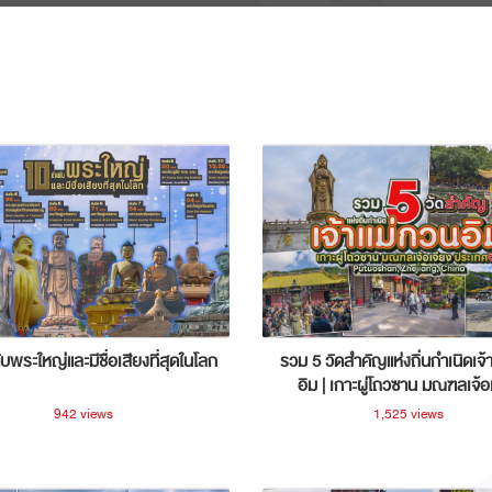
ับพระใหญ่และมีชื่อเสียงที่สุดในโลก
รวม 5 วัดสำคัญแห่งถิ่นกำเนิดเจ้
อิม | เกาะผู่โถวซาน มณฑลเจ้อ
ประเทศจีน
942 views
1,525 views