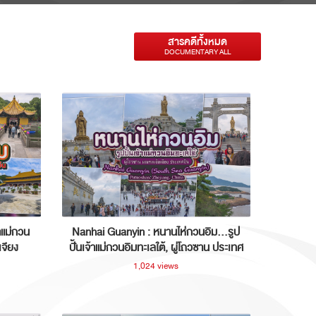
สารคดีทั้งหมด
DOCUMENTARY ALL
าแม่กวน
Nanhai Guanyin : หนานไห่กวนอิม...รูป
เจียง
ปั้นเจ้าแม่กวนอิมทะเลใต้, ผู่โถวซาน ประเทศ
จีน
1,024 views