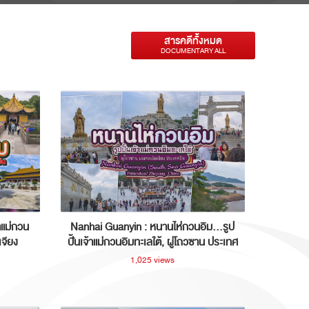
สารคดีทั้งหมด
DOCUMENTARY ALL
าแม่กวน
Nanhai Guanyin : หนานไห่กวนอิม...รูป
เจียง
ปั้นเจ้าแม่กวนอิมทะเลใต้, ผู่โถวซาน ประเทศ
จีน
1,025 views