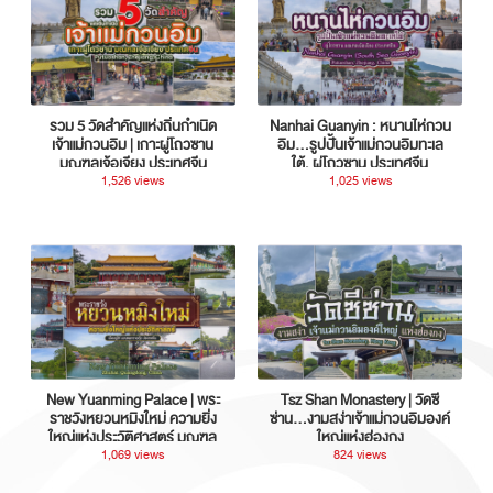
รวม 5 วัดสำคัญแห่งถิ่นกำเนิด
Nanhai Guanyin : หนานไห่กวน
เจ้าแม่กวนอิม | เกาะผู่โถวซาน
อิม...รูปปั้นเจ้าแม่กวนอิมทะเล
มณฑลเจ้อเจียง ประเทศจีน
ใต้, ผู่โถวซาน ประเทศจีน
1,526 views
1,025 views
New Yuanming Palace | พระ
Tsz Shan Monastery | วัดซี
ราชวังหยวนหมิงใหม่ ความยิ่ง
ซ่าน…งามสง่าเจ้าแม่กวนอิมองค์
ใหญ่แห่งประวัติศาสตร์ มณฑล
ใหญ่แห่งฮ่องกง
กวางตุ้ง ประเทศจีน
1,069 views
824 views