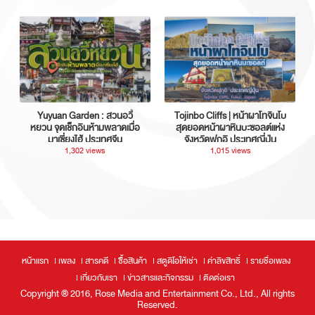
Yuyuan Garden : สวนอวี้
Tojinbo Cliffs | หน้าผาโทจินโบ
หยวน จุดเช็กอินห้ามพลาดเมื่อ
สุดยอดหน้าผาหินบะซอลต์แห่ง
มาเซี่ยงไฮ้ ประเทศจีน
จังหวัดฟุกุอิ ประเทศญี่ปุ่น
1,302 views
1,015 views
หน้าแรก
เพลง
สารคดี
ซื้อสินค้า
สตูดิโอให้เช่า
ค่าลิขสิทธิ์
รายชื่อเพลง
เกี่ยวกับเรา
ข่าวสารและกิจกรรม
ติดต่อเรา
Copyright ® 2016, Rose Media and Entertainment Co., Ltd., All rights
Reserved.