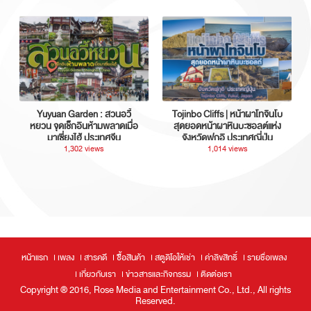
Yuyuan Garden : สวนอวี้
Tojinbo Cliffs | หน้าผาโทจินโบ
หยวน จุดเช็กอินห้ามพลาดเมื่อ
สุดยอดหน้าผาหินบะซอลต์แห่ง
มาเซี่ยงไฮ้ ประเทศจีน
จังหวัดฟุกุอิ ประเทศญี่ปุ่น
1,302 views
1,014 views
หน้าแรก
เพลง
สารคดี
ซื้อสินค้า
สตูดิโอให้เช่า
ค่าลิขสิทธิ์
รายชื่อเพลง
เกี่ยวกับเรา
ข่าวสารและกิจกรรม
ติดต่อเรา
Copyright ® 2016, Rose Media and Entertainment Co., Ltd., All rights
Reserved.