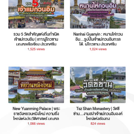
รวม 5 วัดสำคัญแห่งถิ่นกำเนิด
Nanhai Guanyin : หนานไห่กวน
เจ้าแม่กวนอิม | เกาะผู่โถวซาน
อิม...รูปปั้นเจ้าแม่กวนอิมทะเล
มณฑลเจ้อเจียง ประเทศจีน
ใต้, ผู่โถวซาน ประเทศจีน
1,525 views
1,024 views
New Yuanming Palace | พระ
Tsz Shan Monastery | วัดซี
ราชวังหยวนหมิงใหม่ ความยิ่ง
ซ่าน…งามสง่าเจ้าแม่กวนอิมองค์
ใหญ่แห่งประวัติศาสตร์ มณฑล
ใหญ่แห่งฮ่องกง
กวางตุ้ง ประเทศจีน
1,066 views
824 views