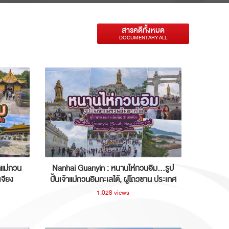
สารคดีทั้งหมด
DOCUMENTARY ALL
าแม่กวน
Nanhai Guanyin : หนานไห่กวนอิม...รูป
เจียง
ปั้นเจ้าแม่กวนอิมทะเลใต้, ผู่โถวซาน ประเทศ
จีน
1,028 views