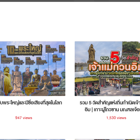
ับพระใหญ่และมีชื่อเสียงที่สุดในโลก
รวม 5 วัดสำคัญแห่งถิ่นกำเนิดเจ้
อิม | เกาะผู่โถวซาน มณฑลเจ้อ
ประเทศจีน
947 views
1,530 views