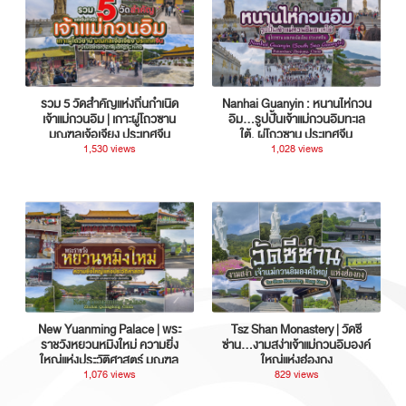
รวม 5 วัดสำคัญแห่งถิ่นกำเนิด
Nanhai Guanyin : หนานไห่กวน
เจ้าแม่กวนอิม | เกาะผู่โถวซาน
อิม...รูปปั้นเจ้าแม่กวนอิมทะเล
มณฑลเจ้อเจียง ประเทศจีน
ใต้, ผู่โถวซาน ประเทศจีน
1,530 views
1,028 views
New Yuanming Palace | พระ
Tsz Shan Monastery | วัดซี
ราชวังหยวนหมิงใหม่ ความยิ่ง
ซ่าน…งามสง่าเจ้าแม่กวนอิมองค์
ใหญ่แห่งประวัติศาสตร์ มณฑล
ใหญ่แห่งฮ่องกง
กวางตุ้ง ประเทศจีน
1,076 views
829 views