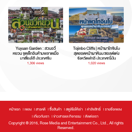
Yuyuan Garden : สวนอวี้
Tojinbo Cliffs | หน้าผาโทจินโบ
หยวน จุดเช็กอินห้ามพลาดเมื่อ
สุดยอดหน้าผาหินบะซอลต์แห่ง
มาเซี่ยงไฮ้ ประเทศจีน
จังหวัดฟุกุอิ ประเทศญี่ปุ่น
1,306 views
1,020 views
หน้าแรก
เพลง
สารคดี
ซื้อสินค้า
สตูดิโอให้เช่า
ค่าลิขสิทธิ์
รายชื่อเพลง
เกี่ยวกับเรา
ข่าวสารและกิจกรรม
ติดต่อเรา
Copyright ® 2016, Rose Media and Entertainment Co., Ltd., All rights
Reserved.