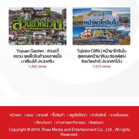
Yuyuan Garden : สวนอวี้
Tojinbo Cliffs | หน้าผาโทจินโบ
หยวน จุดเช็กอินห้ามพลาดเมื่อ
สุดยอดหน้าผาหินบะซอลต์แห่ง
มาเซี่ยงไฮ้ ประเทศจีน
จังหวัดฟุกุอิ ประเทศญี่ปุ่น
1,302 views
1,015 views
หน้าแรก
เพลง
สารคดี
ซื้อสินค้า
สตูดิโอให้เช่า
ค่าลิขสิทธิ์
รายชื่อเพลง
เกี่ยวกับเรา
ข่าวสารและกิจกรรม
ติดต่อเรา
Copyright ® 2016, Rose Media and Entertainment Co., Ltd., All rights
Reserved.