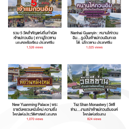
รวม 5 วัดสำคัญแห่งถิ่นกำเนิด
Nanhai Guanyin : หนานไห่กวน
เจ้าแม่กวนอิม | เกาะผู่โถวซาน
อิม...รูปปั้นเจ้าแม่กวนอิมทะเล
มณฑลเจ้อเจียง ประเทศจีน
ใต้, ผู่โถวซาน ประเทศจีน
1,526 views
1,025 views
New Yuanming Palace | พระ
Tsz Shan Monastery | วัดซี
ราชวังหยวนหมิงใหม่ ความยิ่ง
ซ่าน…งามสง่าเจ้าแม่กวนอิมองค์
ใหญ่แห่งประวัติศาสตร์ มณฑล
ใหญ่แห่งฮ่องกง
กวางตุ้ง ประเทศจีน
1,070 views
824 views