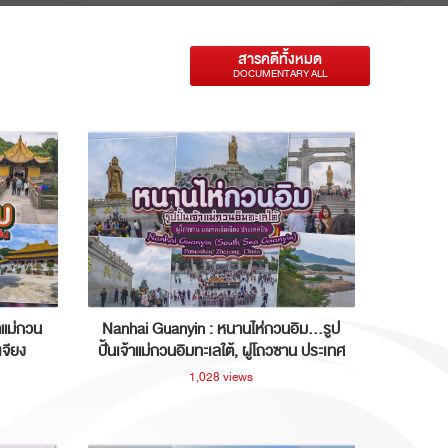
สารคดีทั้งหมด
DOCUMENTARY ALL
าแม่กวน
Nanhai Guanyin : หนานไห่กวนอิม...รูป
เจียง
ปั้นเจ้าแม่กวนอิมทะเลใต้, ผู่โถวซาน ประเทศ
จีน
1,028 views