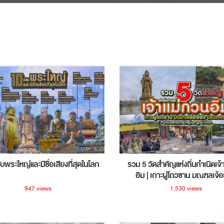
ับพระใหญ่และมีชื่อเสียงที่สุดในโลก
รวม 5 วัดสำคัญแห่งถิ่นกำเนิดเจ้
อิม | เกาะผู่โถวซาน มณฑลเจ้อ
ประเทศจีน
947 views
1,530 views