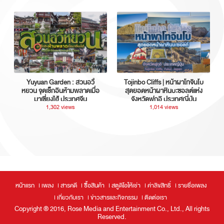
Yuyuan Garden : สวนอวี้
Tojinbo Cliffs | หน้าผาโทจินโบ
หยวน จุดเช็กอินห้ามพลาดเมื่อ
สุดยอดหน้าผาหินบะซอลต์แห่ง
มาเซี่ยงไฮ้ ประเทศจีน
จังหวัดฟุกุอิ ประเทศญี่ปุ่น
1,302 views
1,014 views
หน้าแรก
เพลง
สารคดี
ซื้อสินค้า
สตูดิโอให้เช่า
ค่าลิขสิทธิ์
รายชื่อเพลง
เกี่ยวกับเรา
ข่าวสารและกิจกรรม
ติดต่อเรา
Copyright ® 2016, Rose Media and Entertainment Co., Ltd., All rights
Reserved.