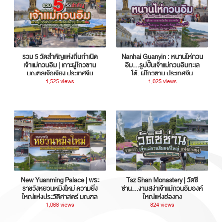
รวม 5 วัดสำคัญแห่งถิ่นกำเนิด
Nanhai Guanyin : หนานไห่กวน
เจ้าแม่กวนอิม | เกาะผู่โถวซาน
อิม...รูปปั้นเจ้าแม่กวนอิมทะเล
มณฑลเจ้อเจียง ประเทศจีน
ใต้, ผู่โถวซาน ประเทศจีน
1,525 views
1,025 views
New Yuanming Palace | พระ
Tsz Shan Monastery | วัดซี
ราชวังหยวนหมิงใหม่ ความยิ่ง
ซ่าน…งามสง่าเจ้าแม่กวนอิมองค์
ใหญ่แห่งประวัติศาสตร์ มณฑล
ใหญ่แห่งฮ่องกง
กวางตุ้ง ประเทศจีน
1,068 views
824 views