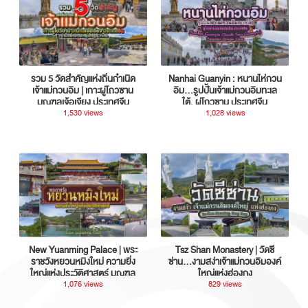
รวม 5 วัดสำคัญแห่งถิ่นกำเนิด
Nanhai Guanyin : หนานไห่กวน
เจ้าแม่กวนอิม | เกาะผู่โถวซาน
อิม...รูปปั้นเจ้าแม่กวนอิมทะเล
มณฑลเจ้อเจียง ประเทศจีน
ใต้, ผู่โถวซาน ประเทศจีน
1,530 views
1,028 views
New Yuanming Palace | พระ
Tsz Shan Monastery | วัดซี
ราชวังหยวนหมิงใหม่ ความยิ่ง
ซ่าน…งามสง่าเจ้าแม่กวนอิมองค์
ใหญ่แห่งประวัติศาสตร์ มณฑล
ใหญ่แห่งฮ่องกง
กวางตุ้ง ประเทศจีน
1,076 views
829 views