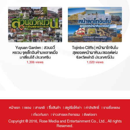
Yuyuan Garden : สวนอวี้
Tojinbo Cliffs | หน้าผาโทจินโบ
หยวน จุดเช็กอินห้ามพลาดเมื่อ
สุดยอดหน้าผาหินบะซอลต์แห่ง
มาเซี่ยงไฮ้ ประเทศจีน
จังหวัดฟุกุอิ ประเทศญี่ปุ่น
1,306 views
1,020 views
หน้าแรก
เพลง
สารคดี
ซื้อสินค้า
สตูดิโอให้เช่า
ค่าลิขสิทธิ์
รายชื่อเพลง
เกี่ยวกับเรา
ข่าวสารและกิจกรรม
ติดต่อเรา
Copyright ® 2016, Rose Media and Entertainment Co., Ltd., All rights
Reserved.