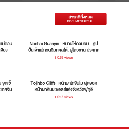
สารคดีทั้งหมด
DOCUMENTARY ALL
าแม่กวน
Nanhai Guanyin : หนานไห่กวนอิม...รูป
เจียง
ปั้นเจ้าแม่กวนอิมทะเลใต้, ผู่โถวซาน ประเทศ
จีน
1,029 views
จุดเช็
Tojinbo Cliffs | หน้าผาโทจินโบ สุดยอด
ะเทศจีน
หน้าผาหินบะซอลต์แห่งจังหวัดฟุกุอิ
ประเทศญี่ปุ่น
1,023 views