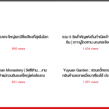
ับพระใหญ่และมีชื่อเสียงที่สุดในโลก
รวม 5 วัดสำคัญแห่งถิ่นกำเนิดเจ้
อิม | เกาะผู่โถวซาน มณฑลเจ้อ
ประเทศจีน
950 views
1,534 views
han Monastery | วัดซีซ่าน…งาม
Yuyuan Garden : สวนอวี้หยวน 
จ้าแม่กวนอิมองค์ใหญ่แห่งฮ่องกง
กอินห้ามพลาดเมื่อมาเซี่ยงไฮ้ ปร
831 views
1,307 views