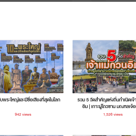
ับพระใหญ่และมีชื่อเสียงที่สุดในโลก
รวม 5 วัดสำคัญแห่งถิ่นกำเนิดเจ้
อิม | เกาะผู่โถวซาน มณฑลเจ้อ
ประเทศจีน
942 views
1,526 views