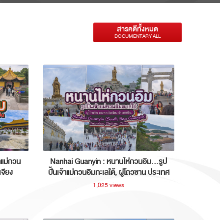
สารคดีทั้งหมด
DOCUMENTARY ALL
าแม่กวน
Nanhai Guanyin : หนานไห่กวนอิม...รูป
เจียง
ปั้นเจ้าแม่กวนอิมทะเลใต้, ผู่โถวซาน ประเทศ
จีน
1,025 views