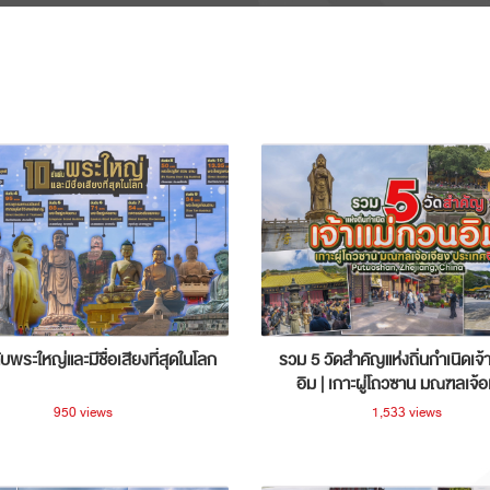
ับพระใหญ่และมีชื่อเสียงที่สุดในโลก
รวม 5 วัดสำคัญแห่งถิ่นกำเนิดเจ้
อิม | เกาะผู่โถวซาน มณฑลเจ้อ
ประเทศจีน
950 views
1,533 views