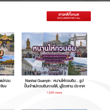
สารคดีทั้งหมด
DOCUMENTARY ALL
าแม่กวน
Nanhai Guanyin : หนานไห่กวนอิม...รูป
เจียง
ปั้นเจ้าแม่กวนอิมทะเลใต้, ผู่โถวซาน ประเทศ
จีน
1,029 views