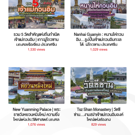
รวม 5 วัดสำคัญแห่งถิ่นกำเนิด
Nanhai Guanyin : หนานไห่กวน
เจ้าแม่กวนอิม | เกาะผู่โถวซาน
อิม...รูปปั้นเจ้าแม่กวนอิมทะเล
มณฑลเจ้อเจียง ประเทศจีน
ใต้, ผู่โถวซาน ประเทศจีน
1,530 views
1,029 views
New Yuanming Palace | พระ
Tsz Shan Monastery | วัดซี
ราชวังหยวนหมิงใหม่ ความยิ่ง
ซ่าน…งามสง่าเจ้าแม่กวนอิมองค์
ใหญ่แห่งประวัติศาสตร์ มณฑล
ใหญ่แห่งฮ่องกง
กวางตุ้ง ประเทศจีน
1,076 views
829 views