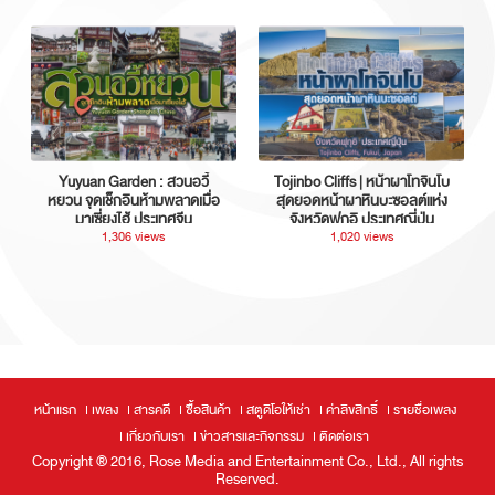
Yuyuan Garden : สวนอวี้
Tojinbo Cliffs | หน้าผาโทจินโบ
หยวน จุดเช็กอินห้ามพลาดเมื่อ
สุดยอดหน้าผาหินบะซอลต์แห่ง
มาเซี่ยงไฮ้ ประเทศจีน
จังหวัดฟุกุอิ ประเทศญี่ปุ่น
1,306 views
1,020 views
หน้าแรก
เพลง
สารคดี
ซื้อสินค้า
สตูดิโอให้เช่า
ค่าลิขสิทธิ์
รายชื่อเพลง
เกี่ยวกับเรา
ข่าวสารและกิจกรรม
ติดต่อเรา
Copyright ® 2016, Rose Media and Entertainment Co., Ltd., All rights
Reserved.