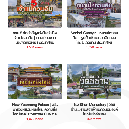
รวม 5 วัดสำคัญแห่งถิ่นกำเนิด
Nanhai Guanyin : หนานไห่กวน
เจ้าแม่กวนอิม | เกาะผู่โถวซาน
อิม...รูปปั้นเจ้าแม่กวนอิมทะเล
มณฑลเจ้อเจียง ประเทศจีน
ใต้, ผู่โถวซาน ประเทศจีน
1,534 views
1,029 views
New Yuanming Palace | พระ
Tsz Shan Monastery | วัดซี
ราชวังหยวนหมิงใหม่ ความยิ่ง
ซ่าน…งามสง่าเจ้าแม่กวนอิมองค์
ใหญ่แห่งประวัติศาสตร์ มณฑล
ใหญ่แห่งฮ่องกง
กวางตุ้ง ประเทศจีน
1,079 views
831 views