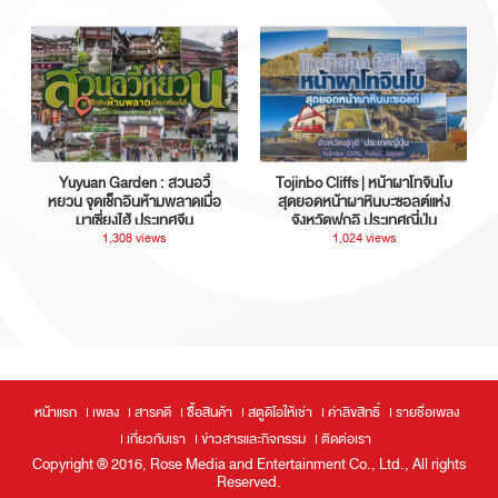
Yuyuan Garden : สวนอวี้
Tojinbo Cliffs | หน้าผาโทจินโบ
หยวน จุดเช็กอินห้ามพลาดเมื่อ
สุดยอดหน้าผาหินบะซอลต์แห่ง
มาเซี่ยงไฮ้ ประเทศจีน
จังหวัดฟุกุอิ ประเทศญี่ปุ่น
1,308 views
1,024 views
หน้าแรก
เพลง
สารคดี
ซื้อสินค้า
สตูดิโอให้เช่า
ค่าลิขสิทธิ์
รายชื่อเพลง
เกี่ยวกับเรา
ข่าวสารและกิจกรรม
ติดต่อเรา
Copyright ® 2016, Rose Media and Entertainment Co., Ltd., All rights
Reserved.