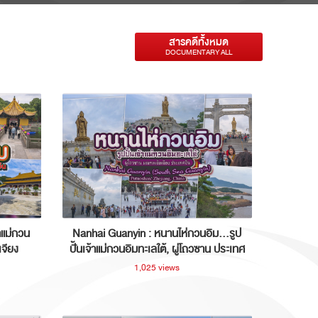
สารคดีทั้งหมด
DOCUMENTARY ALL
าแม่กวน
Nanhai Guanyin : หนานไห่กวนอิม...รูป
เจียง
ปั้นเจ้าแม่กวนอิมทะเลใต้, ผู่โถวซาน ประเทศ
จีน
1,025 views