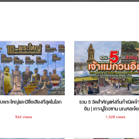
ับพระใหญ่และมีชื่อเสียงที่สุดในโลก
รวม 5 วัดสำคัญแห่งถิ่นกำเนิดเจ้
อิม | เกาะผู่โถวซาน มณฑลเจ้อ
ประเทศจีน
942 views
1,528 views