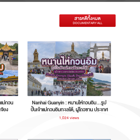
สารคดีทั้งหมด
DOCUMENTARY ALL
าแม่กวน
Nanhai Guanyin : หนานไห่กวนอิม...รูป
เจียง
ปั้นเจ้าแม่กวนอิมทะเลใต้, ผู่โถวซาน ประเทศ
จีน
1,024 views