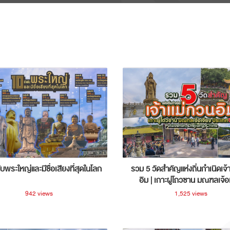
ับพระใหญ่และมีชื่อเสียงที่สุดในโลก
รวม 5 วัดสำคัญแห่งถิ่นกำเนิดเจ้
อิม | เกาะผู่โถวซาน มณฑลเจ้อ
ประเทศจีน
942 views
1,525 views