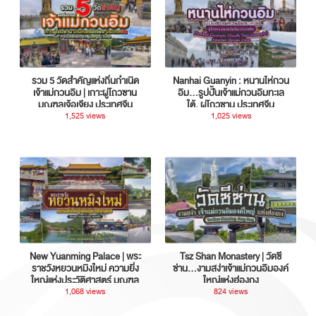
รวม 5 วัดสำคัญแห่งถิ่นกำเนิด
Nanhai Guanyin : หนานไห่กวน
เจ้าแม่กวนอิม | เกาะผู่โถวซาน
อิม...รูปปั้นเจ้าแม่กวนอิมทะเล
มณฑลเจ้อเจียง ประเทศจีน
ใต้, ผู่โถวซาน ประเทศจีน
1,525 views
1,025 views
New Yuanming Palace | พระ
Tsz Shan Monastery | วัดซี
ราชวังหยวนหมิงใหม่ ความยิ่ง
ซ่าน…งามสง่าเจ้าแม่กวนอิมองค์
ใหญ่แห่งประวัติศาสตร์ มณฑล
ใหญ่แห่งฮ่องกง
กวางตุ้ง ประเทศจีน
1,068 views
824 views