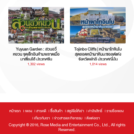
Yuyuan Garden : สวนอวี้
Tojinbo Cliffs | หน้าผาโทจินโบ
หยวน จุดเช็กอินห้ามพลาดเมื่อ
สุดยอดหน้าผาหินบะซอลต์แห่ง
มาเซี่ยงไฮ้ ประเทศจีน
จังหวัดฟุกุอิ ประเทศญี่ปุ่น
1,302 views
1,014 views
หน้าแรก
เพลง
สารคดี
ซื้อสินค้า
สตูดิโอให้เช่า
ค่าลิขสิทธิ์
รายชื่อเพลง
เกี่ยวกับเรา
ข่าวสารและกิจกรรม
ติดต่อเรา
Copyright ® 2016, Rose Media and Entertainment Co., Ltd., All rights
Reserved.