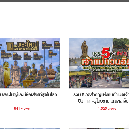
ับพระใหญ่และมีชื่อเสียงที่สุดในโลก
รวม 5 วัดสำคัญแห่งถิ่นกำเนิดเจ้
อิม | เกาะผู่โถวซาน มณฑลเจ้อ
ประเทศจีน
941 views
1,525 views