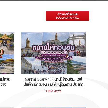
สารคดีทั้งหมด
DOCUMENTARY ALL
าแม่กวน
Nanhai Guanyin : หนานไห่กวนอิม...รูป
เจียง
ปั้นเจ้าแม่กวนอิมทะเลใต้, ผู่โถวซาน ประเทศ
จีน
1,023 views