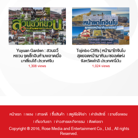
Yuyuan Garden : สวนอวี้
Tojinbo Cliffs | หน้าผาโทจินโบ
หยวน จุดเช็กอินห้ามพลาดเมื่อ
สุดยอดหน้าผาหินบะซอลต์แห่ง
มาเซี่ยงไฮ้ ประเทศจีน
จังหวัดฟุกุอิ ประเทศญี่ปุ่น
1,308 views
1,024 views
หน้าแรก
เพลง
สารคดี
ซื้อสินค้า
สตูดิโอให้เช่า
ค่าลิขสิทธิ์
รายชื่อเพลง
เกี่ยวกับเรา
ข่าวสารและกิจกรรม
ติดต่อเรา
Copyright ® 2016, Rose Media and Entertainment Co., Ltd., All rights
Reserved.