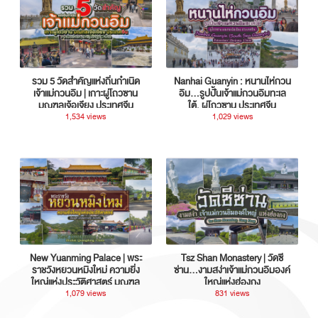
รวม 5 วัดสำคัญแห่งถิ่นกำเนิด
Nanhai Guanyin : หนานไห่กวน
เจ้าแม่กวนอิม | เกาะผู่โถวซาน
อิม...รูปปั้นเจ้าแม่กวนอิมทะเล
มณฑลเจ้อเจียง ประเทศจีน
ใต้, ผู่โถวซาน ประเทศจีน
1,534 views
1,029 views
New Yuanming Palace | พระ
Tsz Shan Monastery | วัดซี
ราชวังหยวนหมิงใหม่ ความยิ่ง
ซ่าน…งามสง่าเจ้าแม่กวนอิมองค์
ใหญ่แห่งประวัติศาสตร์ มณฑล
ใหญ่แห่งฮ่องกง
กวางตุ้ง ประเทศจีน
1,079 views
831 views