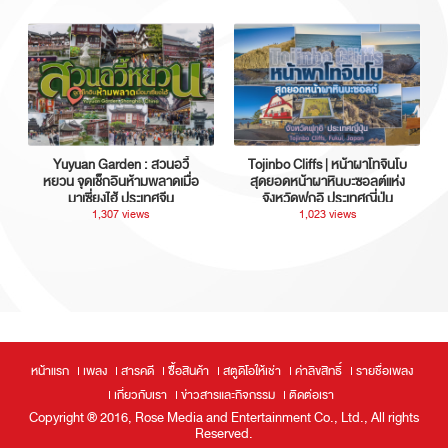
Yuyuan Garden : สวนอวี้
Tojinbo Cliffs | หน้าผาโทจินโบ
หยวน จุดเช็กอินห้ามพลาดเมื่อ
สุดยอดหน้าผาหินบะซอลต์แห่ง
มาเซี่ยงไฮ้ ประเทศจีน
จังหวัดฟุกุอิ ประเทศญี่ปุ่น
1,307 views
1,023 views
หน้าแรก
เพลง
สารคดี
ซื้อสินค้า
สตูดิโอให้เช่า
ค่าลิขสิทธิ์
รายชื่อเพลง
เกี่ยวกับเรา
ข่าวสารและกิจกรรม
ติดต่อเรา
Copyright ® 2016, Rose Media and Entertainment Co., Ltd., All rights
Reserved.