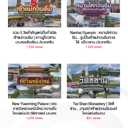
รวม 5 วัดสำคัญแห่งถิ่นกำเนิด
Nanhai Guanyin : หนานไห่กวน
เจ้าแม่กวนอิม | เกาะผู่โถวซาน
อิม...รูปปั้นเจ้าแม่กวนอิมทะเล
มณฑลเจ้อเจียง ประเทศจีน
ใต้, ผู่โถวซาน ประเทศจีน
1,534 views
1,029 views
New Yuanming Palace | พระ
Tsz Shan Monastery | วัดซี
ราชวังหยวนหมิงใหม่ ความยิ่ง
ซ่าน…งามสง่าเจ้าแม่กวนอิมองค์
ใหญ่แห่งประวัติศาสตร์ มณฑล
ใหญ่แห่งฮ่องกง
กวางตุ้ง ประเทศจีน
1,078 views
831 views