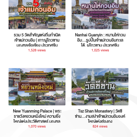
รวม 5 วัดสำคัญแห่งถิ่นกำเนิด
Nanhai Guanyin : หนานไห่กวน
เจ้าแม่กวนอิม | เกาะผู่โถวซาน
อิม...รูปปั้นเจ้าแม่กวนอิมทะเล
มณฑลเจ้อเจียง ประเทศจีน
ใต้, ผู่โถวซาน ประเทศจีน
1,528 views
1,025 views
New Yuanming Palace | พระ
Tsz Shan Monastery | วัดซี
ราชวังหยวนหมิงใหม่ ความยิ่ง
ซ่าน…งามสง่าเจ้าแม่กวนอิมองค์
ใหญ่แห่งประวัติศาสตร์ มณฑล
ใหญ่แห่งฮ่องกง
กวางตุ้ง ประเทศจีน
1,070 views
824 views