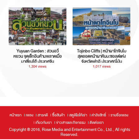
Yuyuan Garden : สวนอวี้
Tojinbo Cliffs | หน้าผาโทจินโบ
หยวน จุดเช็กอินห้ามพลาดเมื่อ
สุดยอดหน้าผาหินบะซอลต์แห่ง
มาเซี่ยงไฮ้ ประเทศจีน
จังหวัดฟุกุอิ ประเทศญี่ปุ่น
1,304 views
1,017 views
หน้าแรก
เพลง
สารคดี
ซื้อสินค้า
สตูดิโอให้เช่า
ค่าลิขสิทธิ์
รายชื่อเพลง
เกี่ยวกับเรา
ข่าวสารและกิจกรรม
ติดต่อเรา
Copyright ® 2016, Rose Media and Entertainment Co., Ltd., All rights
Reserved.