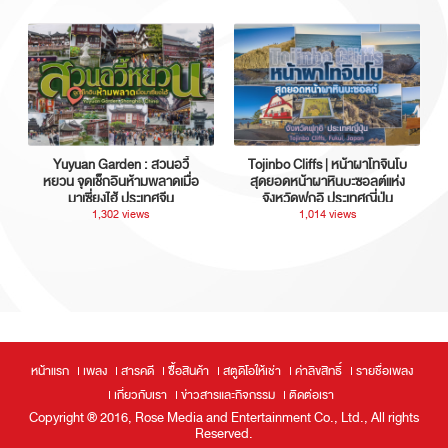
Yuyuan Garden : สวนอวี้
Tojinbo Cliffs | หน้าผาโทจินโบ
หยวน จุดเช็กอินห้ามพลาดเมื่อ
สุดยอดหน้าผาหินบะซอลต์แห่ง
มาเซี่ยงไฮ้ ประเทศจีน
จังหวัดฟุกุอิ ประเทศญี่ปุ่น
1,302 views
1,014 views
หน้าแรก
เพลง
สารคดี
ซื้อสินค้า
สตูดิโอให้เช่า
ค่าลิขสิทธิ์
รายชื่อเพลง
เกี่ยวกับเรา
ข่าวสารและกิจกรรม
ติดต่อเรา
Copyright ® 2016, Rose Media and Entertainment Co., Ltd., All rights
Reserved.