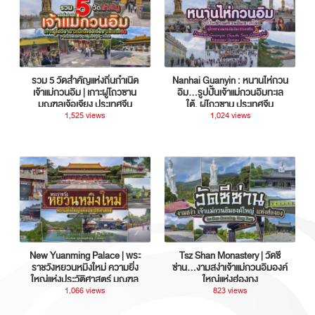
รวม 5 วัดสำคัญแห่งถิ่นกำเนิด
Nanhai Guanyin : หนานไห่กวน
เจ้าแม่กวนอิม | เกาะผู่โถวซาน
อิม...รูปปั้นเจ้าแม่กวนอิมทะเล
มณฑลเจ้อเจียง ประเทศจีน
ใต้, ผู่โถวซาน ประเทศจีน
1,525 views
1,024 views
New Yuanming Palace | พระ
Tsz Shan Monastery | วัดซี
ราชวังหยวนหมิงใหม่ ความยิ่ง
ซ่าน…งามสง่าเจ้าแม่กวนอิมองค์
ใหญ่แห่งประวัติศาสตร์ มณฑล
ใหญ่แห่งฮ่องกง
กวางตุ้ง ประเทศจีน
1,066 views
823 views