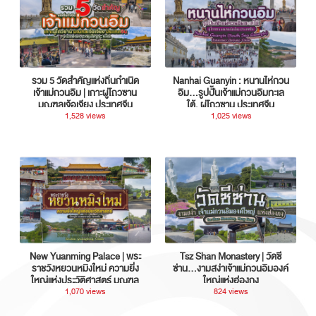
รวม 5 วัดสำคัญแห่งถิ่นกำเนิด
Nanhai Guanyin : หนานไห่กวน
เจ้าแม่กวนอิม | เกาะผู่โถวซาน
อิม...รูปปั้นเจ้าแม่กวนอิมทะเล
มณฑลเจ้อเจียง ประเทศจีน
ใต้, ผู่โถวซาน ประเทศจีน
1,528 views
1,025 views
New Yuanming Palace | พระ
Tsz Shan Monastery | วัดซี
ราชวังหยวนหมิงใหม่ ความยิ่ง
ซ่าน…งามสง่าเจ้าแม่กวนอิมองค์
ใหญ่แห่งประวัติศาสตร์ มณฑล
ใหญ่แห่งฮ่องกง
กวางตุ้ง ประเทศจีน
1,070 views
824 views