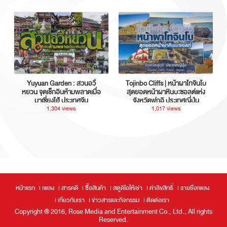
Yuyuan Garden : สวนอวี้
Tojinbo Cliffs | หน้าผาโทจินโบ
หยวน จุดเช็กอินห้ามพลาดเมื่อ
สุดยอดหน้าผาหินบะซอลต์แห่ง
มาเซี่ยงไฮ้ ประเทศจีน
จังหวัดฟุกุอิ ประเทศญี่ปุ่น
1,304 views
1,017 views
หน้าแรก
เพลง
สารคดี
ซื้อสินค้า
สตูดิโอให้เช่า
ค่าลิขสิทธิ์
รายชื่อเพลง
เกี่ยวกับเรา
ข่าวสารและกิจกรรม
ติดต่อเรา
Copyright ® 2016, Rose Media and Entertainment Co., Ltd., All rights
Reserved.