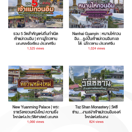
รวม 5 วัดสำคัญแห่งถิ่นกำเนิด
Nanhai Guanyin : หนานไห่กวน
เจ้าแม่กวนอิม | เกาะผู่โถวซาน
อิม...รูปปั้นเจ้าแม่กวนอิมทะเล
มณฑลเจ้อเจียง ประเทศจีน
ใต้, ผู่โถวซาน ประเทศจีน
1,525 views
1,024 views
New Yuanming Palace | พระ
Tsz Shan Monastery | วัดซี
ราชวังหยวนหมิงใหม่ ความยิ่ง
ซ่าน…งามสง่าเจ้าแม่กวนอิมองค์
ใหญ่แห่งประวัติศาสตร์ มณฑล
ใหญ่แห่งฮ่องกง
กวางตุ้ง ประเทศจีน
1,066 views
824 views