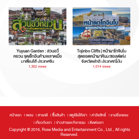
Yuyuan Garden : สวนอวี้
Tojinbo Cliffs | หน้าผาโทจินโบ
หยวน จุดเช็กอินห้ามพลาดเมื่อ
สุดยอดหน้าผาหินบะซอลต์แห่ง
มาเซี่ยงไฮ้ ประเทศจีน
จังหวัดฟุกุอิ ประเทศญี่ปุ่น
1,302 views
1,014 views
หน้าแรก
เพลง
สารคดี
ซื้อสินค้า
สตูดิโอให้เช่า
ค่าลิขสิทธิ์
รายชื่อเพลง
เกี่ยวกับเรา
ข่าวสารและกิจกรรม
ติดต่อเรา
Copyright ® 2016, Rose Media and Entertainment Co., Ltd., All rights
Reserved.