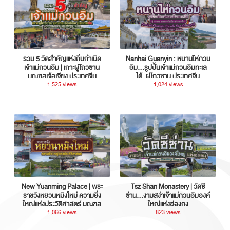
รวม 5 วัดสำคัญแห่งถิ่นกำเนิด
Nanhai Guanyin : หนานไห่กวน
เจ้าแม่กวนอิม | เกาะผู่โถวซาน
อิม...รูปปั้นเจ้าแม่กวนอิมทะเล
มณฑลเจ้อเจียง ประเทศจีน
ใต้, ผู่โถวซาน ประเทศจีน
1,525 views
1,024 views
New Yuanming Palace | พระ
Tsz Shan Monastery | วัดซี
ราชวังหยวนหมิงใหม่ ความยิ่ง
ซ่าน…งามสง่าเจ้าแม่กวนอิมองค์
ใหญ่แห่งประวัติศาสตร์ มณฑล
ใหญ่แห่งฮ่องกง
กวางตุ้ง ประเทศจีน
1,066 views
823 views