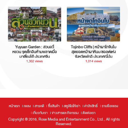
Yuyuan Garden : สวนอวี้
Tojinbo Cliffs | หน้าผาโทจินโบ
หยวน จุดเช็กอินห้ามพลาดเมื่อ
สุดยอดหน้าผาหินบะซอลต์แห่ง
มาเซี่ยงไฮ้ ประเทศจีน
จังหวัดฟุกุอิ ประเทศญี่ปุ่น
1,302 views
1,014 views
หน้าแรก
เพลง
สารคดี
ซื้อสินค้า
สตูดิโอให้เช่า
ค่าลิขสิทธิ์
รายชื่อเพลง
เกี่ยวกับเรา
ข่าวสารและกิจกรรม
ติดต่อเรา
Copyright ® 2016, Rose Media and Entertainment Co., Ltd., All rights
Reserved.