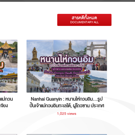
สารคดีทั้งหมด
DOCUMENTARY ALL
าแม่กวน
Nanhai Guanyin : หนานไห่กวนอิม...รูป
เจียง
ปั้นเจ้าแม่กวนอิมทะเลใต้, ผู่โถวซาน ประเทศ
จีน
1,025 views