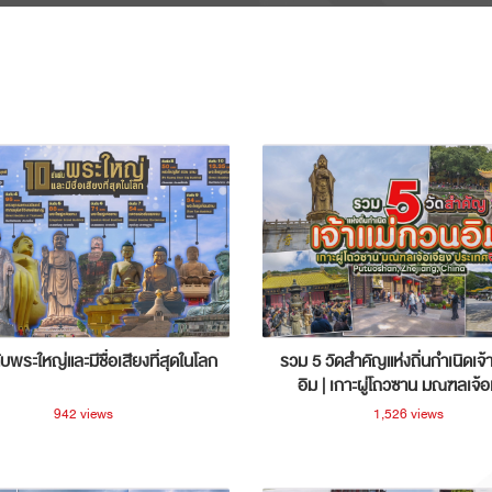
ับพระใหญ่และมีชื่อเสียงที่สุดในโลก
รวม 5 วัดสำคัญแห่งถิ่นกำเนิดเจ้
อิม | เกาะผู่โถวซาน มณฑลเจ้อ
ประเทศจีน
942 views
1,526 views