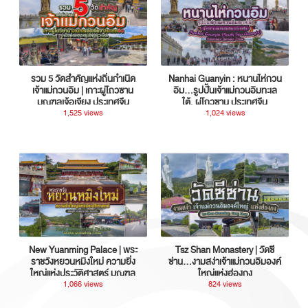
รวม 5 วัดสำคัญแห่งถิ่นกำเนิด
Nanhai Guanyin : หนานไห่กวน
เจ้าแม่กวนอิม | เกาะผู่โถวซาน
อิม...รูปปั้นเจ้าแม่กวนอิมทะเล
มณฑลเจ้อเจียง ประเทศจีน
ใต้, ผู่โถวซาน ประเทศจีน
1,525 views
1,024 views
New Yuanming Palace | พระ
Tsz Shan Monastery | วัดซี
ราชวังหยวนหมิงใหม่ ความยิ่ง
ซ่าน…งามสง่าเจ้าแม่กวนอิมองค์
ใหญ่แห่งประวัติศาสตร์ มณฑล
ใหญ่แห่งฮ่องกง
กวางตุ้ง ประเทศจีน
1,066 views
824 views