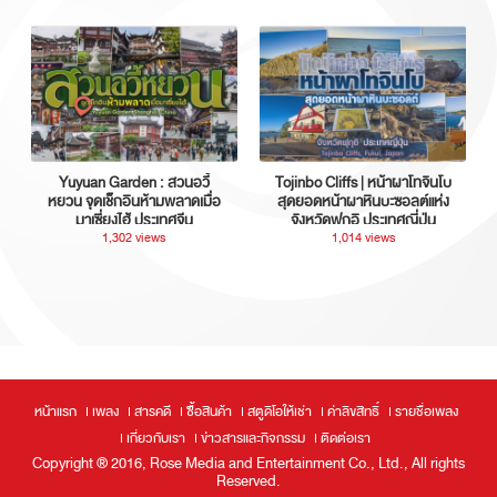
Yuyuan Garden : สวนอวี้
Tojinbo Cliffs | หน้าผาโทจินโบ
หยวน จุดเช็กอินห้ามพลาดเมื่อ
สุดยอดหน้าผาหินบะซอลต์แห่ง
มาเซี่ยงไฮ้ ประเทศจีน
จังหวัดฟุกุอิ ประเทศญี่ปุ่น
1,302 views
1,014 views
หน้าแรก
เพลง
สารคดี
ซื้อสินค้า
สตูดิโอให้เช่า
ค่าลิขสิทธิ์
รายชื่อเพลง
เกี่ยวกับเรา
ข่าวสารและกิจกรรม
ติดต่อเรา
Copyright ® 2016, Rose Media and Entertainment Co., Ltd., All rights
Reserved.