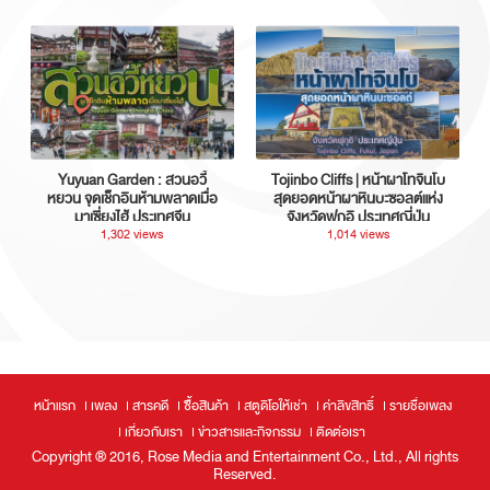
Yuyuan Garden : สวนอวี้
Tojinbo Cliffs | หน้าผาโทจินโบ
หยวน จุดเช็กอินห้ามพลาดเมื่อ
สุดยอดหน้าผาหินบะซอลต์แห่ง
มาเซี่ยงไฮ้ ประเทศจีน
จังหวัดฟุกุอิ ประเทศญี่ปุ่น
1,302 views
1,014 views
หน้าแรก
เพลง
สารคดี
ซื้อสินค้า
สตูดิโอให้เช่า
ค่าลิขสิทธิ์
รายชื่อเพลง
เกี่ยวกับเรา
ข่าวสารและกิจกรรม
ติดต่อเรา
Copyright ® 2016, Rose Media and Entertainment Co., Ltd., All rights
Reserved.