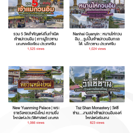
รวม 5 วัดสำคัญแห่งถิ่นกำเนิด
Nanhai Guanyin : หนานไห่กวน
เจ้าแม่กวนอิม | เกาะผู่โถวซาน
อิม...รูปปั้นเจ้าแม่กวนอิมทะเล
มณฑลเจ้อเจียง ประเทศจีน
ใต้, ผู่โถวซาน ประเทศจีน
1,525 views
1,024 views
New Yuanming Palace | พระ
Tsz Shan Monastery | วัดซี
ราชวังหยวนหมิงใหม่ ความยิ่ง
ซ่าน…งามสง่าเจ้าแม่กวนอิมองค์
ใหญ่แห่งประวัติศาสตร์ มณฑล
ใหญ่แห่งฮ่องกง
กวางตุ้ง ประเทศจีน
1,066 views
823 views