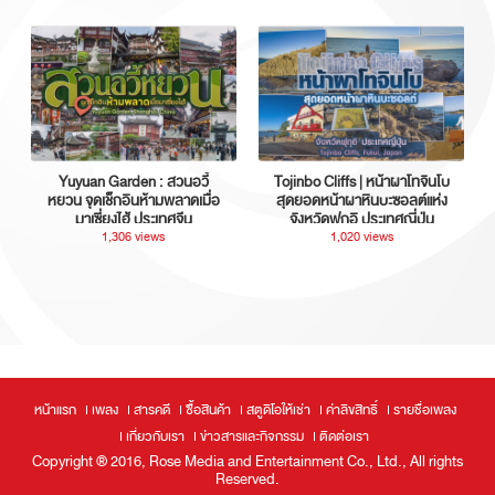
Yuyuan Garden : สวนอวี้
Tojinbo Cliffs | หน้าผาโทจินโบ
หยวน จุดเช็กอินห้ามพลาดเมื่อ
สุดยอดหน้าผาหินบะซอลต์แห่ง
มาเซี่ยงไฮ้ ประเทศจีน
จังหวัดฟุกุอิ ประเทศญี่ปุ่น
1,306 views
1,020 views
หน้าแรก
เพลง
สารคดี
ซื้อสินค้า
สตูดิโอให้เช่า
ค่าลิขสิทธิ์
รายชื่อเพลง
เกี่ยวกับเรา
ข่าวสารและกิจกรรม
ติดต่อเรา
Copyright ® 2016, Rose Media and Entertainment Co., Ltd., All rights
Reserved.