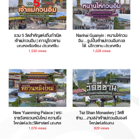
รวม 5 วัดสำคัญแห่งถิ่นกำเนิด
Nanhai Guanyin : หนานไห่กวน
เจ้าแม่กวนอิม | เกาะผู่โถวซาน
อิม...รูปปั้นเจ้าแม่กวนอิมทะเล
มณฑลเจ้อเจียง ประเทศจีน
ใต้, ผู่โถวซาน ประเทศจีน
1,530 views
1,028 views
New Yuanming Palace | พระ
Tsz Shan Monastery | วัดซี
ราชวังหยวนหมิงใหม่ ความยิ่ง
ซ่าน…งามสง่าเจ้าแม่กวนอิมองค์
ใหญ่แห่งประวัติศาสตร์ มณฑล
ใหญ่แห่งฮ่องกง
กวางตุ้ง ประเทศจีน
1,076 views
829 views