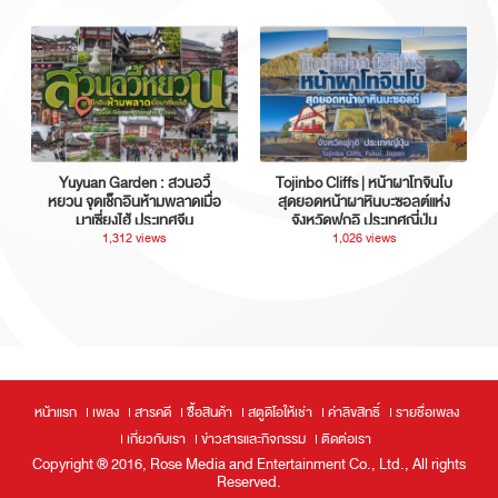
Yuyuan Garden : สวนอวี้
Tojinbo Cliffs | หน้าผาโทจินโบ
หยวน จุดเช็กอินห้ามพลาดเมื่อ
สุดยอดหน้าผาหินบะซอลต์แห่ง
มาเซี่ยงไฮ้ ประเทศจีน
จังหวัดฟุกุอิ ประเทศญี่ปุ่น
1,312 views
1,026 views
หน้าแรก
เพลง
สารคดี
ซื้อสินค้า
สตูดิโอให้เช่า
ค่าลิขสิทธิ์
รายชื่อเพลง
เกี่ยวกับเรา
ข่าวสารและกิจกรรม
ติดต่อเรา
Copyright ® 2016, Rose Media and Entertainment Co., Ltd., All rights
Reserved.