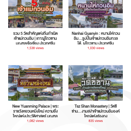
รวม 5 วัดสำคัญแห่งถิ่นกำเนิด
Nanhai Guanyin : หนานไห่กวน
เจ้าแม่กวนอิม | เกาะผู่โถวซาน
อิม...รูปปั้นเจ้าแม่กวนอิมทะเล
มณฑลเจ้อเจียง ประเทศจีน
ใต้, ผู่โถวซาน ประเทศจีน
1,538 views
1,030 views
New Yuanming Palace | พระ
Tsz Shan Monastery | วัดซี
ราชวังหยวนหมิงใหม่ ความยิ่ง
ซ่าน…งามสง่าเจ้าแม่กวนอิมองค์
ใหญ่แห่งประวัติศาสตร์ มณฑล
ใหญ่แห่งฮ่องกง
กวางตุ้ง ประเทศจีน
1,082 views
835 views