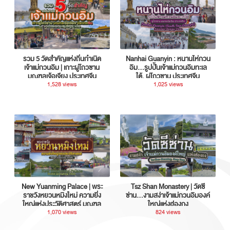
รวม 5 วัดสำคัญแห่งถิ่นกำเนิด
Nanhai Guanyin : หนานไห่กวน
เจ้าแม่กวนอิม | เกาะผู่โถวซาน
อิม...รูปปั้นเจ้าแม่กวนอิมทะเล
มณฑลเจ้อเจียง ประเทศจีน
ใต้, ผู่โถวซาน ประเทศจีน
1,528 views
1,025 views
New Yuanming Palace | พระ
Tsz Shan Monastery | วัดซี
ราชวังหยวนหมิงใหม่ ความยิ่ง
ซ่าน…งามสง่าเจ้าแม่กวนอิมองค์
ใหญ่แห่งประวัติศาสตร์ มณฑล
ใหญ่แห่งฮ่องกง
กวางตุ้ง ประเทศจีน
1,070 views
824 views