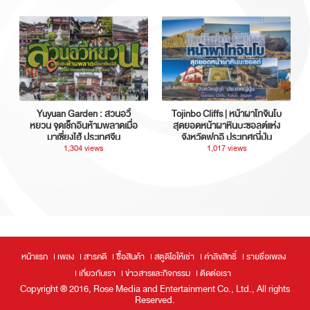
Yuyuan Garden : สวนอวี้
Tojinbo Cliffs | หน้าผาโทจินโบ
หยวน จุดเช็กอินห้ามพลาดเมื่อ
สุดยอดหน้าผาหินบะซอลต์แห่ง
มาเซี่ยงไฮ้ ประเทศจีน
จังหวัดฟุกุอิ ประเทศญี่ปุ่น
1,304 views
1,017 views
หน้าแรก
เพลง
สารคดี
ซื้อสินค้า
สตูดิโอให้เช่า
ค่าลิขสิทธิ์
รายชื่อเพลง
เกี่ยวกับเรา
ข่าวสารและกิจกรรม
ติดต่อเรา
Copyright ® 2016, Rose Media and Entertainment Co., Ltd., All rights
Reserved.