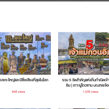
ับพระใหญ่และมีชื่อเสียงที่สุดในโลก
รวม 5 วัดสำคัญแห่งถิ่นกำเนิดเจ้
อิม | เกาะผู่โถวซาน มณฑลเจ้อ
ประเทศจีน
948 views
1,530 views