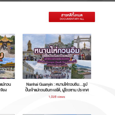
สารคดีทั้งหมด
DOCUMENTARY ALL
าแม่กวน
Nanhai Guanyin : หนานไห่กวนอิม...รูป
เจียง
ปั้นเจ้าแม่กวนอิมทะเลใต้, ผู่โถวซาน ประเทศ
จีน
1,028 views