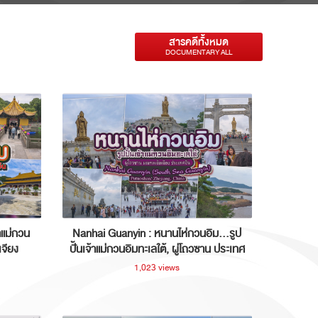
สารคดีทั้งหมด
DOCUMENTARY ALL
าแม่กวน
Nanhai Guanyin : หนานไห่กวนอิม...รูป
เจียง
ปั้นเจ้าแม่กวนอิมทะเลใต้, ผู่โถวซาน ประเทศ
จีน
1,023 views