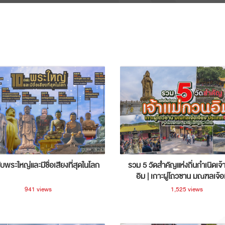
ับพระใหญ่และมีชื่อเสียงที่สุดในโลก
รวม 5 วัดสำคัญแห่งถิ่นกำเนิดเจ้
อิม | เกาะผู่โถวซาน มณฑลเจ้อ
ประเทศจีน
941 views
1,525 views