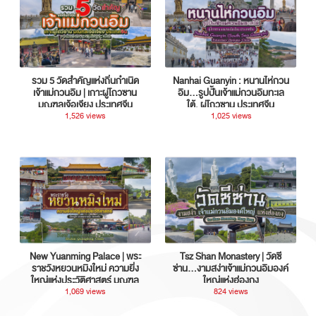
รวม 5 วัดสำคัญแห่งถิ่นกำเนิด
Nanhai Guanyin : หนานไห่กวน
เจ้าแม่กวนอิม | เกาะผู่โถวซาน
อิม...รูปปั้นเจ้าแม่กวนอิมทะเล
มณฑลเจ้อเจียง ประเทศจีน
ใต้, ผู่โถวซาน ประเทศจีน
1,526 views
1,025 views
New Yuanming Palace | พระ
Tsz Shan Monastery | วัดซี
ราชวังหยวนหมิงใหม่ ความยิ่ง
ซ่าน…งามสง่าเจ้าแม่กวนอิมองค์
ใหญ่แห่งประวัติศาสตร์ มณฑล
ใหญ่แห่งฮ่องกง
กวางตุ้ง ประเทศจีน
1,069 views
824 views