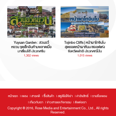
Yuyuan Garden : สวนอวี้
Tojinbo Cliffs | หน้าผาโทจินโบ
หยวน จุดเช็กอินห้ามพลาดเมื่อ
สุดยอดหน้าผาหินบะซอลต์แห่ง
มาเซี่ยงไฮ้ ประเทศจีน
จังหวัดฟุกุอิ ประเทศญี่ปุ่น
1,302 views
1,015 views
หน้าแรก
เพลง
สารคดี
ซื้อสินค้า
สตูดิโอให้เช่า
ค่าลิขสิทธิ์
รายชื่อเพลง
เกี่ยวกับเรา
ข่าวสารและกิจกรรม
ติดต่อเรา
Copyright ® 2016, Rose Media and Entertainment Co., Ltd., All rights
Reserved.