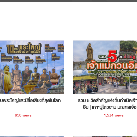
ับพระใหญ่และมีชื่อเสียงที่สุดในโลก
รวม 5 วัดสำคัญแห่งถิ่นกำเนิดเจ้
อิม | เกาะผู่โถวซาน มณฑลเจ้อ
ประเทศจีน
950 views
1,534 views