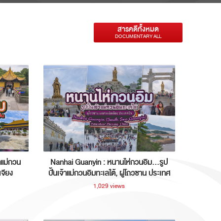
สารคดีทั้งหมด
DOCUMENTARY ALL
าแม่กวน
Nanhai Guanyin : หนานไห่กวนอิม...รูป
เจียง
ปั้นเจ้าแม่กวนอิมทะเลใต้, ผู่โถวซาน ประเทศ
จีน
1,029 views