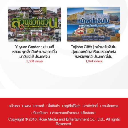
Yuyuan Garden : สวนอวี้
Tojinbo Cliffs | หน้าผาโทจินโบ
หยวน จุดเช็กอินห้ามพลาดเมื่อ
สุดยอดหน้าผาหินบะซอลต์แห่ง
มาเซี่ยงไฮ้ ประเทศจีน
จังหวัดฟุกุอิ ประเทศญี่ปุ่น
1,308 views
1,024 views
หน้าแรก
เพลง
สารคดี
ซื้อสินค้า
สตูดิโอให้เช่า
ค่าลิขสิทธิ์
รายชื่อเพลง
เกี่ยวกับเรา
ข่าวสารและกิจกรรม
ติดต่อเรา
Copyright ® 2016, Rose Media and Entertainment Co., Ltd., All rights
Reserved.