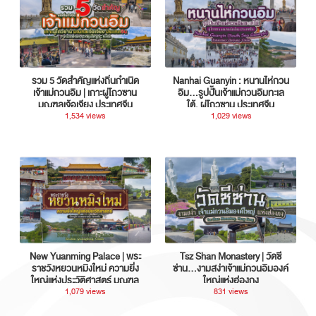
รวม 5 วัดสำคัญแห่งถิ่นกำเนิด
Nanhai Guanyin : หนานไห่กวน
เจ้าแม่กวนอิม | เกาะผู่โถวซาน
อิม...รูปปั้นเจ้าแม่กวนอิมทะเล
มณฑลเจ้อเจียง ประเทศจีน
ใต้, ผู่โถวซาน ประเทศจีน
1,534 views
1,029 views
New Yuanming Palace | พระ
Tsz Shan Monastery | วัดซี
ราชวังหยวนหมิงใหม่ ความยิ่ง
ซ่าน…งามสง่าเจ้าแม่กวนอิมองค์
ใหญ่แห่งประวัติศาสตร์ มณฑล
ใหญ่แห่งฮ่องกง
กวางตุ้ง ประเทศจีน
1,079 views
831 views