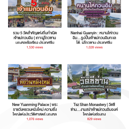
รวม 5 วัดสำคัญแห่งถิ่นกำเนิด
Nanhai Guanyin : หนานไห่กวน
เจ้าแม่กวนอิม | เกาะผู่โถวซาน
อิม...รูปปั้นเจ้าแม่กวนอิมทะเล
มณฑลเจ้อเจียง ประเทศจีน
ใต้, ผู่โถวซาน ประเทศจีน
1,530 views
1,028 views
New Yuanming Palace | พระ
Tsz Shan Monastery | วัดซี
ราชวังหยวนหมิงใหม่ ความยิ่ง
ซ่าน…งามสง่าเจ้าแม่กวนอิมองค์
ใหญ่แห่งประวัติศาสตร์ มณฑล
ใหญ่แห่งฮ่องกง
กวางตุ้ง ประเทศจีน
1,076 views
829 views