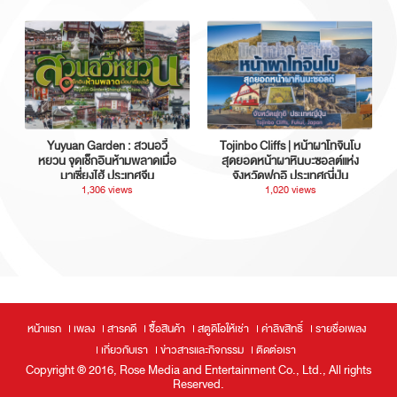
Yuyuan Garden : สวนอวี้
Tojinbo Cliffs | หน้าผาโทจินโบ
หยวน จุดเช็กอินห้ามพลาดเมื่อ
สุดยอดหน้าผาหินบะซอลต์แห่ง
มาเซี่ยงไฮ้ ประเทศจีน
จังหวัดฟุกุอิ ประเทศญี่ปุ่น
1,306 views
1,020 views
หน้าแรก
เพลง
สารคดี
ซื้อสินค้า
สตูดิโอให้เช่า
ค่าลิขสิทธิ์
รายชื่อเพลง
เกี่ยวกับเรา
ข่าวสารและกิจกรรม
ติดต่อเรา
Copyright ® 2016, Rose Media and Entertainment Co., Ltd., All rights
Reserved.