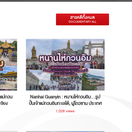
สารคดีทั้งหมด
DOCUMENTARY ALL
าแม่กวน
Nanhai Guanyin : หนานไห่กวนอิม...รูป
เจียง
ปั้นเจ้าแม่กวนอิมทะเลใต้, ผู่โถวซาน ประเทศ
จีน
1,028 views