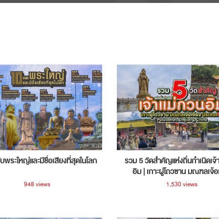
ับพระใหญ่และมีชื่อเสียงที่สุดในโลก
รวม 5 วัดสำคัญแห่งถิ่นกำเนิดเจ้
อิม | เกาะผู่โถวซาน มณฑลเจ้อ
ประเทศจีน
948 views
1,530 views