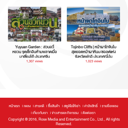
Yuyuan Garden : สวนอวี้
Tojinbo Cliffs | หน้าผาโทจินโบ
หยวน จุดเช็กอินห้ามพลาดเมื่อ
สุดยอดหน้าผาหินบะซอลต์แห่ง
มาเซี่ยงไฮ้ ประเทศจีน
จังหวัดฟุกุอิ ประเทศญี่ปุ่น
1,307 views
1,023 views
หน้าแรก
เพลง
สารคดี
ซื้อสินค้า
สตูดิโอให้เช่า
ค่าลิขสิทธิ์
รายชื่อเพลง
เกี่ยวกับเรา
ข่าวสารและกิจกรรม
ติดต่อเรา
Copyright ® 2016, Rose Media and Entertainment Co., Ltd., All rights
Reserved.