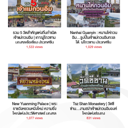
รวม 5 วัดสำคัญแห่งถิ่นกำเนิด
Nanhai Guanyin : หนานไห่กวน
เจ้าแม่กวนอิม | เกาะผู่โถวซาน
อิม...รูปปั้นเจ้าแม่กวนอิมทะเล
มณฑลเจ้อเจียง ประเทศจีน
ใต้, ผู่โถวซาน ประเทศจีน
1,533 views
1,029 views
New Yuanming Palace | พระ
Tsz Shan Monastery | วัดซี
ราชวังหยวนหมิงใหม่ ความยิ่ง
ซ่าน…งามสง่าเจ้าแม่กวนอิมองค์
ใหญ่แห่งประวัติศาสตร์ มณฑล
ใหญ่แห่งฮ่องกง
กวางตุ้ง ประเทศจีน
1,077 views
831 views