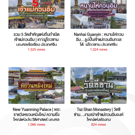
รวม 5 วัดสำคัญแห่งถิ่นกำเนิด
Nanhai Guanyin : หนานไห่กวน
เจ้าแม่กวนอิม | เกาะผู่โถวซาน
อิม...รูปปั้นเจ้าแม่กวนอิมทะเล
มณฑลเจ้อเจียง ประเทศจีน
ใต้, ผู่โถวซาน ประเทศจีน
1,525 views
1,024 views
New Yuanming Palace | พระ
Tsz Shan Monastery | วัดซี
ราชวังหยวนหมิงใหม่ ความยิ่ง
ซ่าน…งามสง่าเจ้าแม่กวนอิมองค์
ใหญ่แห่งประวัติศาสตร์ มณฑล
ใหญ่แห่งฮ่องกง
กวางตุ้ง ประเทศจีน
1,066 views
824 views