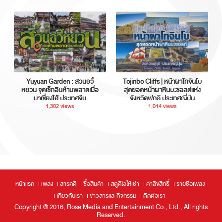
Yuyuan Garden : สวนอวี้
Tojinbo Cliffs | หน้าผาโทจินโบ
หยวน จุดเช็กอินห้ามพลาดเมื่อ
สุดยอดหน้าผาหินบะซอลต์แห่ง
มาเซี่ยงไฮ้ ประเทศจีน
จังหวัดฟุกุอิ ประเทศญี่ปุ่น
1,302 views
1,014 views
หน้าแรก
เพลง
สารคดี
ซื้อสินค้า
สตูดิโอให้เช่า
ค่าลิขสิทธิ์
รายชื่อเพลง
เกี่ยวกับเรา
ข่าวสารและกิจกรรม
ติดต่อเรา
Copyright ® 2016, Rose Media and Entertainment Co., Ltd., All rights
Reserved.