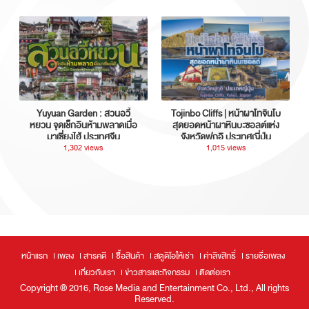
Yuyuan Garden : สวนอวี้
Tojinbo Cliffs | หน้าผาโทจินโบ
หยวน จุดเช็กอินห้ามพลาดเมื่อ
สุดยอดหน้าผาหินบะซอลต์แห่ง
มาเซี่ยงไฮ้ ประเทศจีน
จังหวัดฟุกุอิ ประเทศญี่ปุ่น
1,302 views
1,015 views
หน้าแรก
เพลง
สารคดี
ซื้อสินค้า
สตูดิโอให้เช่า
ค่าลิขสิทธิ์
รายชื่อเพลง
เกี่ยวกับเรา
ข่าวสารและกิจกรรม
ติดต่อเรา
Copyright ® 2016, Rose Media and Entertainment Co., Ltd., All rights
Reserved.