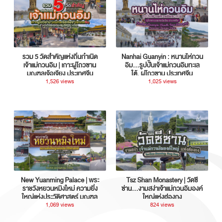
รวม 5 วัดสำคัญแห่งถิ่นกำเนิด
Nanhai Guanyin : หนานไห่กวน
เจ้าแม่กวนอิม | เกาะผู่โถวซาน
อิม...รูปปั้นเจ้าแม่กวนอิมทะเล
มณฑลเจ้อเจียง ประเทศจีน
ใต้, ผู่โถวซาน ประเทศจีน
1,526 views
1,025 views
New Yuanming Palace | พระ
Tsz Shan Monastery | วัดซี
ราชวังหยวนหมิงใหม่ ความยิ่ง
ซ่าน…งามสง่าเจ้าแม่กวนอิมองค์
ใหญ่แห่งประวัติศาสตร์ มณฑล
ใหญ่แห่งฮ่องกง
กวางตุ้ง ประเทศจีน
1,069 views
824 views