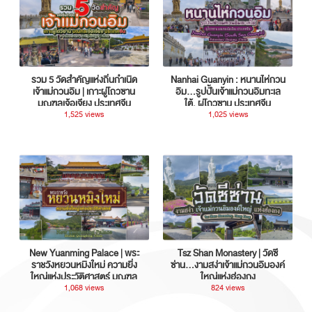
รวม 5 วัดสำคัญแห่งถิ่นกำเนิด
Nanhai Guanyin : หนานไห่กวน
เจ้าแม่กวนอิม | เกาะผู่โถวซาน
อิม...รูปปั้นเจ้าแม่กวนอิมทะเล
มณฑลเจ้อเจียง ประเทศจีน
ใต้, ผู่โถวซาน ประเทศจีน
1,525 views
1,025 views
New Yuanming Palace | พระ
Tsz Shan Monastery | วัดซี
ราชวังหยวนหมิงใหม่ ความยิ่ง
ซ่าน…งามสง่าเจ้าแม่กวนอิมองค์
ใหญ่แห่งประวัติศาสตร์ มณฑล
ใหญ่แห่งฮ่องกง
กวางตุ้ง ประเทศจีน
1,068 views
824 views