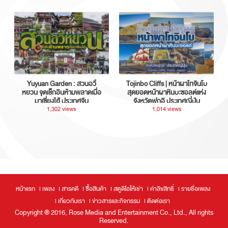
Yuyuan Garden : สวนอวี้
Tojinbo Cliffs | หน้าผาโทจินโบ
หยวน จุดเช็กอินห้ามพลาดเมื่อ
สุดยอดหน้าผาหินบะซอลต์แห่ง
มาเซี่ยงไฮ้ ประเทศจีน
จังหวัดฟุกุอิ ประเทศญี่ปุ่น
1,302 views
1,014 views
หน้าแรก
เพลง
สารคดี
ซื้อสินค้า
สตูดิโอให้เช่า
ค่าลิขสิทธิ์
รายชื่อเพลง
เกี่ยวกับเรา
ข่าวสารและกิจกรรม
ติดต่อเรา
Copyright ® 2016, Rose Media and Entertainment Co., Ltd., All rights
Reserved.