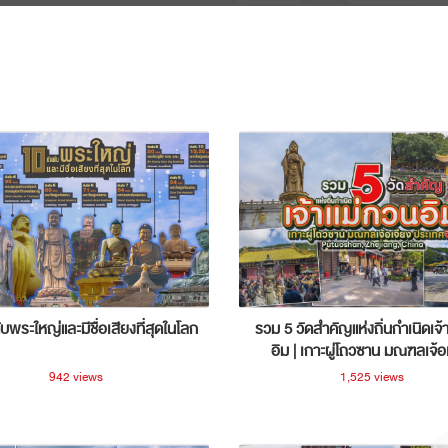
ับพระใหญ่และมีชื่อเสียงที่สุดในโลก
รวม 5 วัดสำคัญแห่งถิ่นกำเนิดเจ้
อิม | เกาะผู่โถวซาน มณฑลเจ้อ
ประเทศจีน
942 views
1,525 views