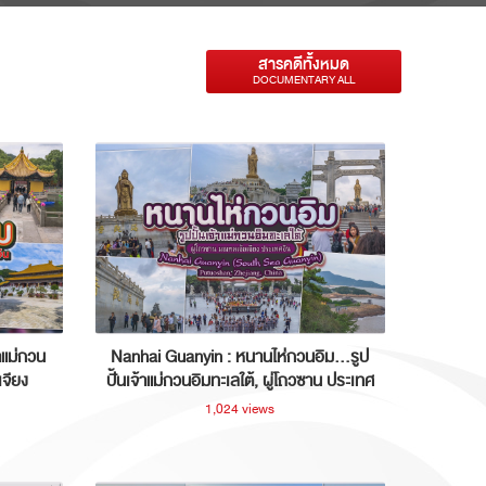
สารคดีทั้งหมด
DOCUMENTARY ALL
าแม่กวน
Nanhai Guanyin : หนานไห่กวนอิม...รูป
เจียง
ปั้นเจ้าแม่กวนอิมทะเลใต้, ผู่โถวซาน ประเทศ
จีน
1,024 views